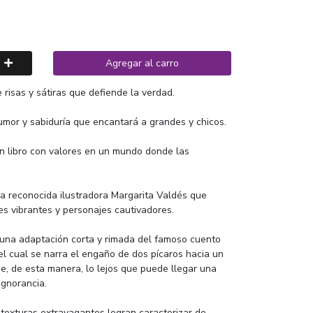
Agregar al carro
 risas y sátiras que defiende la verdad.
umor y sabiduría que encantará a grandes y chicos.
un libro con valores en un mundo donde las
la reconocida ilustradora Margarita Valdés que
ores vibrantes y personajes cautivadores.
 una adaptación corta y rimada del famoso cuento
l cual se narra el engaño de dos pícaros hacia un
e, de esta manera, lo lejos que puede llegar una
ignorancia.
 texturas extravagantes logran caracterizar de