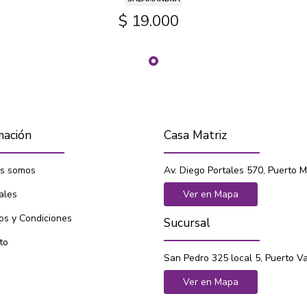
$ 19.000
mación
Casa Matriz
s somos
Av. Diego Portales 570, Puerto M
ales
Ver en Mapa
os y Condiciones
Sucursal
to
San Pedro 325 local 5, Puerto V
Ver en Mapa