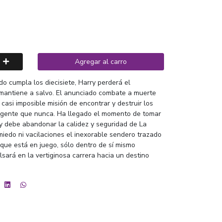
Agregar al carro
do cumpla los diecisiete, Harry perderá el
mantiene a salvo. El anunciado combate a muerte
casi imposible misión de encontrar y destruir los
rgente que nunca. Ha llegado el momento de tomar
rry debe abandonar la calidez y seguridad de La
iedo ni vacilaciones el inexorable sendero trazado
que está en juego, sólo dentro de sí mismo
lsará en la vertiginosa carrera hacia un destino