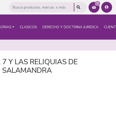
0
ORIAS
CLASICOS
DERECHO Y DOCTRINA JURIDICA
CUEN
7 Y LAS RELIQUIAS DE
- SALAMANDRA