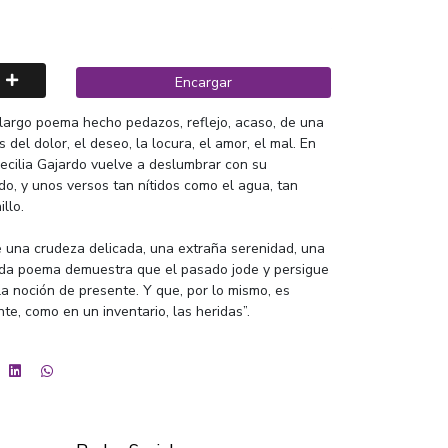
Encargar
 largo poema hecho pedazos, reflejo, acaso, de una
 del dolor, el deseo, la locura, el amor, el mal. En
 Cecilia Gajardo vuelve a deslumbrar con su
cido, y unos versos tan nítidos como el agua, tan
llo.
te una crudeza delicada, una extraña serenidad, una
ada poema demuestra que el pasado jode y persigue
la noción de presente. Y que, por lo mismo, es
te, como en un inventario, las heridas”.