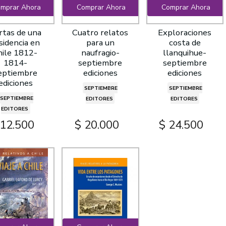
mprar Ahora
Comprar Ahora
Comprar Ahora
rtas de una
Cuatro relatos
Exploraciones
sidencia en
para un
costa de
hile 1812-
naufragio-
llanquihue-
1814-
septiembre
septiembre
eptiembre
ediciones
ediciones
ediciones
SEPTIEMBRE
SEPTIEMBRE
SEPTIEMBRE
EDITORES
EDITORES
EDITORES
 12.500
$ 20.000
$ 24.500