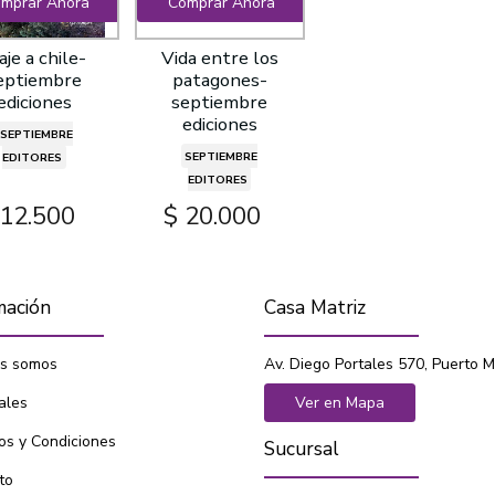
mprar Ahora
Comprar Ahora
aje a chile-
Vida entre los
eptiembre
patagones-
ediciones
septiembre
ediciones
SEPTIEMBRE
SEPTIEMBRE
EDITORES
EDITORES
 12.500
$ 20.000
mación
Casa Matriz
s somos
Av. Diego Portales 570, Puerto M
ales
Ver en Mapa
os y Condiciones
Sucursal
to