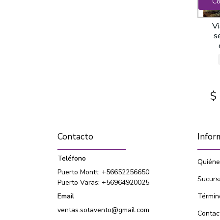
Co
Vi
s
$
Contacto
Infor
Teléfono
Quiéne
Puerto Montt: +56652256650
Sucurs
Puerto Varas: +56964920025
Email
Términ
ventas.sotavento@gmail.com
Contac