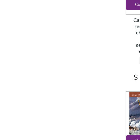
Co
Ca
re
c
s
$