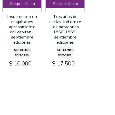
Comprar Ahora
Comprar Ahora
Insurreccion en
Tres años de
magallanes
esclavitud entre
apresamiento
los patagones
del capitan -
1856-1859-
septiembre
septiembre
ediciones
ediciones
SEPTIEMBRE
SEPTIEMBRE
EDITORES
EDITORES
$ 10.000
$ 17.500