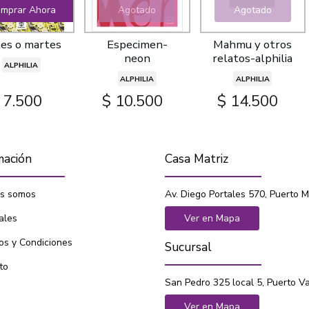
mprar Ahora
Agotado
Agotado
es o martes
Especimen-
Mahmu y otros
neon
relatos-alphilia
ALPHILIA
ALPHILIA
ALPHILIA
 7.500
$ 10.500
$ 14.500
mación
Casa Matriz
s somos
Av. Diego Portales 570, Puerto M
ales
Ver en Mapa
os y Condiciones
Sucursal
to
San Pedro 325 local 5, Puerto V
Ver en Mapa