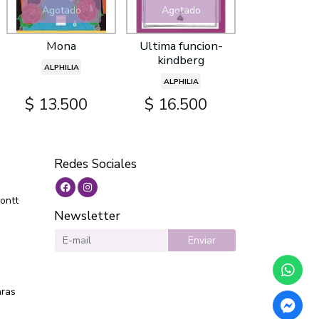
Agotado
Agotado
Mona
Ultima funcion-
kindberg
ALPHILIA
ALPHILIA
$ 13.500
$ 16.500
Redes Sociales
ontt
Newsletter
Enviar
aras