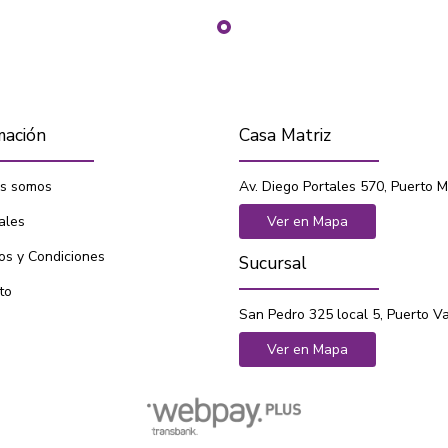
mación
Casa Matriz
s somos
Av. Diego Portales 570, Puerto M
ales
Ver en Mapa
os y Condiciones
Sucursal
to
San Pedro 325 local 5, Puerto V
Ver en Mapa