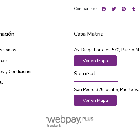
Compartir en:
mación
Casa Matriz
s somos
Av. Diego Portales 570, Puerto M
ales
Ver en Mapa
os y Condiciones
Sucursal
to
San Pedro 325 local 5, Puerto V
Ver en Mapa