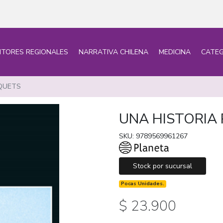
ITORES REGIONALES
NARRATIVA CHILENA
MEDICINA
CATEG
SQUETS
UNA HISTORIA
SKU: 9789569961267
Stock por sucursal
Pocas Unidades.
$ 23.900