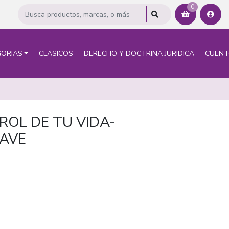
0
ORIAS
CLASICOS
DERECHO Y DOCTRINA JURIDICA
CUEN
ROL DE TU VIDA-
LAVE