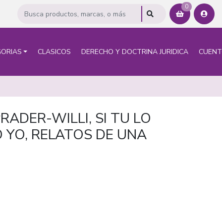
0
ORIAS
CLASICOS
DERECHO Y DOCTRINA JURIDICA
CUEN
RADER-WILLI, SI TU LO
 YO, RELATOS DE UNA