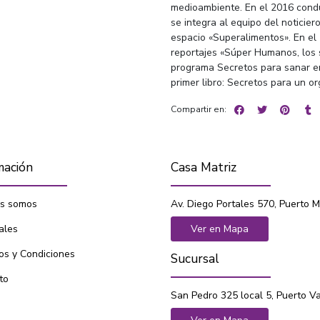
medioambiente. En el 2016 cond
se integra al equipo del noticie
espacio «Superalimentos». En el
reportajes «Súper Humanos, los 
programa Secretos para sanar en
primer libro: Secretos para un o
Compartir en:
mación
Casa Matriz
s somos
Av. Diego Portales 570, Puerto M
ales
Ver en Mapa
os y Condiciones
Sucursal
to
San Pedro 325 local 5, Puerto V