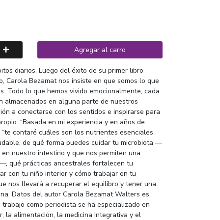
Agregar al carro
tos diarios. Luego del éxito de su primer libro
o, Carola Bezamat nos insiste en que somos lo que
. Todo lo que hemos vivido emocionalmente, cada
án almacenados en alguna parte de nuestros
ción a conectarse con los sentidos e inspirarse para
opio. “Basada en mi experiencia y en años de
, “te contaré cuáles son los nutrientes esenciales
dable, de qué forma puedes cuidar tu microbiota —
en nuestro intestino y que nos permiten una
—, qué prácticas ancestrales fortalecen tu
 con tu niño interior y cómo trabajar en tu
ue nos llevará a recuperar el equilibro y tener una
ena. Datos del autor Carola Bezamat Walters es
u trabajo como periodista se ha especializado en
, la alimentación, la medicina integrativa y el