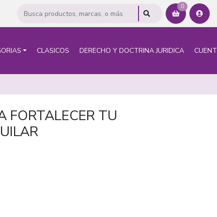
0
ORIAS
CLASICOS
DERECHO Y DOCTRINA JURIDICA
CUEN
A FORTALECER TU
UILAR