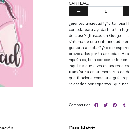
CANTIDAD
¿Sientes ansiedad? ¡Yo también! 
con ella para ayudarte a ti a lo
de clase? ¿Buscas en Google si
síntoma de una enfermedad morta
gustaría aceptar? ¡No desespere
provocadas por la ansiedad. Bea
hija única, bien conoce este se
inquilina que a veces aparece c
transforma en un monstruo de d
que funciona como una guía, repl
revisadas por expertos– que nos
Compartir en:
mación
Casa Matriz