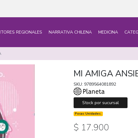
ITORES REGIONALES
NARRATIVA CHILENA
MEDICINA
CATEG
A
MI AMIGA ANS
SKU: 9789564081892
Stock por sucursal
Pocas Unidades.
$ 17.900