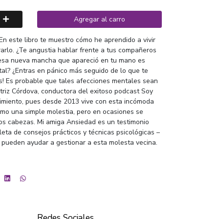
Agregar al carro
En este libro te muestro cómo he aprendido a vivir
grarlo. ¿Te angustia hablar frente a tus compañeros
 esa nueva mancha que apareció en tu mano es
l? ¿Entras en pánico más seguido de lo que te
s! Es probable que tales afecciones mentales sean
triz Córdova, conductora del exitoso podcast Soy
ntimiento, pues desde 2013 vive con esta incómoda
omo una simple molestia, pero en ocasiones se
os cabezas. Mi amiga Ansiedad es un testimonio
eta de consejos prácticos y técnicas psicológicas –
 pueden ayudar a gestionar a esta molesta vecina.
Redes Sociales