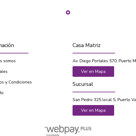
mación
Casa Matriz
s somos
Av. Diego Portales 570, Puerto M
ales
Ver en Mapa
os y Condiciones
Sucursal
to
San Pedro 325 local 5, Puerto V
Ver en Mapa