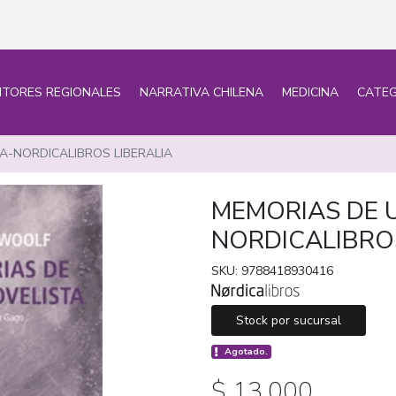
ITORES REGIONALES
NARRATIVA CHILENA
MEDICINA
CATEG
A-NORDICALIBROS LIBERALIA
MEMORIAS DE 
NORDICALIBROS
SKU: 9788418930416
Stock por sucursal
Agotado.
$ 13.000