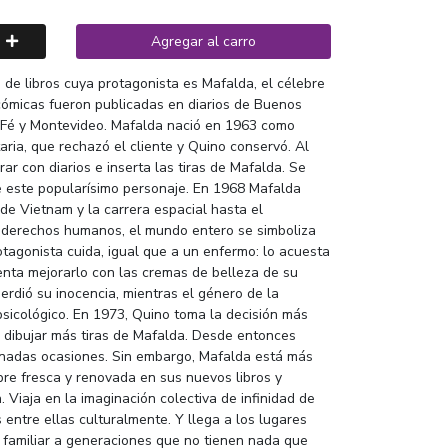
Agregar al carro
 de libros cuya protagonista es Mafalda, el célebre
 cómicas fueron publicadas en diarios de Buenos
 Fé y Montevideo. Mafalda nació en 1963 como
ria, que rechazó el cliente y Quino conservó. Al
ar con diarios e inserta las tiras de Mafalda. Se
de este popularísimo personaje. En 1968 Mafalda
de Vietnam y la carrera espacial hasta el
 derechos humanos, el mundo entero se simboliza
tagonista cuida, igual que a un enfermo: lo acuesta
tenta mejorarlo con las cremas de belleza de su
erdió su inocencia, mientras el género de la
 psicológico. En 1973, Quino toma la decisión más
dibujar más tiras de Mafalda. Desde entonces
minadas ocasiones. Sin embargo, Mafalda está más
re fresca y renovada en sus nuevos libros y
n. Viaja en la imaginación colectiva de infinidad de
entre ellas culturalmente. Y llega a los lugares
familiar a generaciones que no tienen nada que