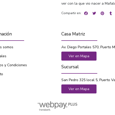
ver con la que vio nacer a Mafal
Compartir en:
mación
Casa Matriz
s somos
Av. Diego Portales 570, Puerto M
ales
Ver en Mapa
os y Condiciones
Sucursal
to
San Pedro 325 local 5, Puerto V
Ver en Mapa