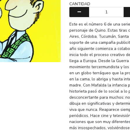
CANTIDAD
Este es el número 6 de una serie
personaje de Quino. Estas tiras
Aires, Córdoba, Tucumán, Santa
soporte de una campaña publicita
año siguiente comienza a colabor
inicia todo el proceso creativo 
llega a Europa. Desde la Guerra 
movimiento tercermundista y los
en un globo terráqueo que la pro
en la cama, lo abriga y hasta in
madre. Con Mafalda la infancia p
historieta pasó de lo social a lo
desconcertante para muchos: no 
dibuja en significativas y deter
viva que nunca. Reaparece siemp
periódicos. Hace cine y televisió
naciones que son muy diferentes 
más insospechados, volviéndose 