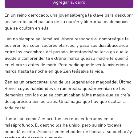
Agregar al carro
En un reino derrocado, una jovenáalberga la clave para descubrir
los secretosádel pasado de su nación y liberaráa los demonios
que se ocultan en ella.
Lan no siempre se llamó así. Ahora responde al nombreáque le
pusieron los colonizadores elantios, y pasa sus díasábuscando
entre los escombros del pasado, intentandoáhallar algo que la
ayude a comprender la extraña marca queásu madre le quemó
en el brazo antes de morir. Pero nadieápuede ver la misteriosa
marca hasta la noche en que Zen leásalva la vida.
Zen es un practicante: uno de los legendarios magosádel Último
Reino, cuyas habilidades se rumoreaba queáprovenían de los
demonios con los que se comunicaban.áUna magia que se creía
desaparecida tiempo atrás. Unaámagia que hay que ocultar a
toda costa.
Tanto Lan como Zen ocultan secretos enterrados en lo
másáprofundo. El destino los ha unido, pero su sino todavía
noáestá escrito. Ambos tienen el poder de liberar a su pueblo.áy