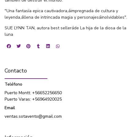
tambien de destruir el mundo.
"Una fantasía epica cautivadora,áimpregnada de cultura y
leyenda,állena de intrincada magia y personajesáinolvidables".
SUE LYNN TAN, autora best selleráde La hija de la diosa de la
luna
Contacto
Teléfono
Puerto Montt: +56652256650
Puerto Varas: +56964920025
Email
ventas.sotavento@gmail.com