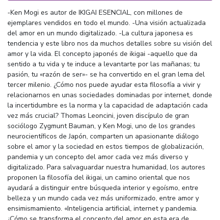
-Ken Mogi es autor de IKIGAI ESENCIAL, con millones de
ejemplares vendidos en todo el mundo. -Una visión actualizada
del amor en un mundo digitalizado. -La cultura japonesa es
tendencia y este libro nos da muchos detalles sobre su visión del
amor y la vida. El concepto japonés de ikigai -aquello que da
sentido a tu vida y te induce a levantarte por las mañanas; tu
pasión, tu «razón de ser»- se ha convertido en el gran lema del
tercer milenio. ¿Cómo nos puede ayudar esta filosofía a vivir y
relacionarnos en unas sociedades dominadas por internet, donde
la incertidumbre es la norma y la capacidad de adaptación cada
vez más crucial? Thomas Leoncini, joven discípulo de gran
sociólogo Zygmunt Bauman, y Ken Mogi, uno de los grandes
neurocientíficos de Japón, comparten un apasionante diálogo
sobre el amor y la sociedad en estos tiempos de globalización,
pandemia y un concepto del amor cada vez más diverso y
digitalizado. Para salvaguardar nuestra humanidad, los autores
proponen la filosofía del ikigai, un camino oriental que nos
ayudará a distinguir entre búsqueda interior y egoísmo, entre
belleza y un mundo cada vez más uniformizado, entre amor y
ensimismamiento. «Inteligencia artificial, internet y pandemia.
¿Cómo se transforma el concepto del amor en esta era de