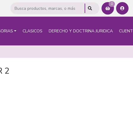
0
ORIAS
CLASICOS
DERECHO Y DOCTRINA JURIDICA
CUEN
 2