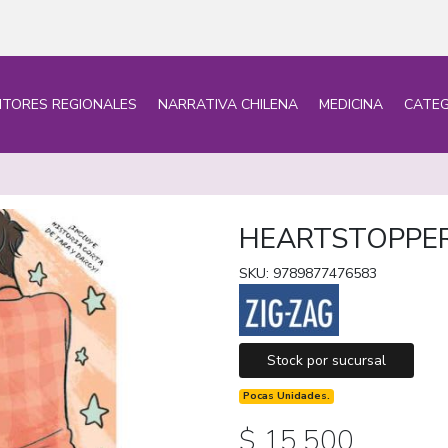
ITORES REGIONALES
NARRATIVA CHILENA
MEDICINA
CATEG
HEARTSTOPPER
SKU: 9789877476583
Stock por sucursal
Pocas Unidades.
$ 15.500