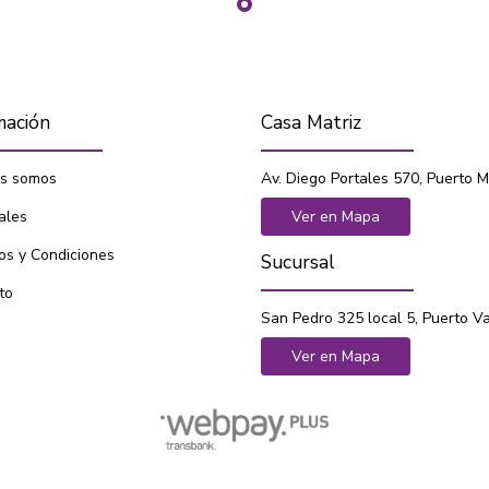
mación
Casa Matriz
s somos
Av. Diego Portales 570, Puerto M
ales
Ver en Mapa
os y Condiciones
Sucursal
to
San Pedro 325 local 5, Puerto V
Ver en Mapa