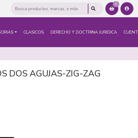
0
ORIAS
CLASICOS
DERECHO Y DOCTRINA JURIDICA
CUEN
OS DOS AGUJAS-ZIG-ZAG