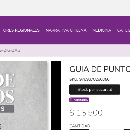
ITORES REGIONALES
NARRATIVA CHILENA
MEDICINA
CATEG
S-ZIG-ZAG
GUIA DE PUNT
SKU: 9789878280356
Stock por sucursal
Agotado.
$ 13.500
CANTIDAD