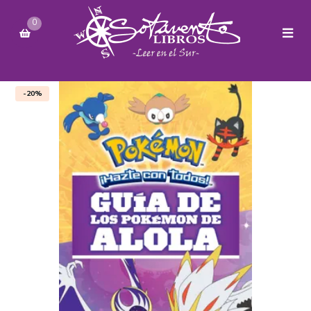
0
-20%