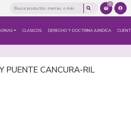
0
ORIAS
CLASICOS
DERECHO Y DOCTRINA JURIDICA
CUEN
 Y PUENTE CANCURA-RIL