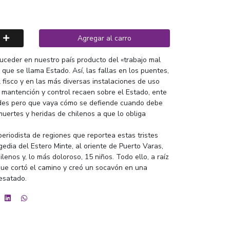
Agregar al carro
uceder en nuestro país producto del «trabajo mal
ue se llama Estado. Así, las fallas en los puentes,
l fisco y en las más diversas instalaciones de uso
 mantención y control recaen sobre el Estado, ente
dades pero que vaya cómo se defiende cuando debe
uertes y heridas de chilenos a que lo obliga
periodista de regiones que reportea estas tristes
agedia del Estero Minte, al oriente de Puerto Varas,
lenos y, lo más doloroso, 15 niños. Todo ello, a raíz
que cortó el camino y creó un socavón en una
esatado.