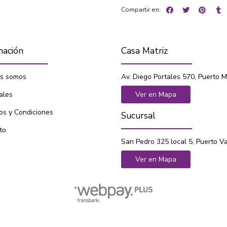
Compartir en:
mación
Casa Matriz
s somos
Av. Diego Portales 570, Puerto M
ales
Ver en Mapa
os y Condiciones
Sucursal
to
San Pedro 325 local 5, Puerto V
Ver en Mapa