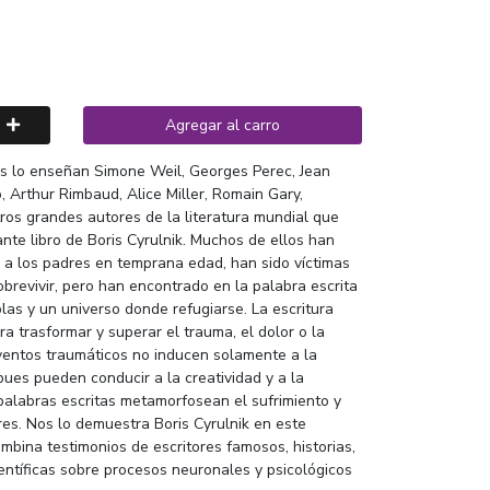
Agregar al carro
Nos lo enseñan Simone Weil, Georges Perec, Jean
, Arthur Rimbaud, Alice Miller, Romain Gary,
tros grandes autores de la literatura mundial que
nte libro de Boris Cyrulnik. Muchos de ellos han
a los padres en temprana edad, han sido víctimas
brevivir, pero han encontrado en la palabra escrita
blas y un universo donde refugiarse. La escritura
a trasformar y superar el trauma, el dolor o la
eventos traumáticos no inducen solamente a la
pues pueden conducir a la creatividad y a la
palabras escritas metamorfosean el sufrimiento y
res. Nos lo demuestra Boris Cyrulnik en este
ombina testimonios de escritores famosos, historias,
entíficas sobre procesos neuronales y psicológicos