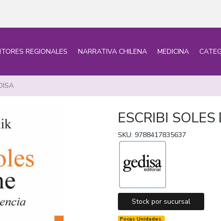
ITORES REGIONALES
NARRATIVA CHILENA
MEDICINA
CATEG
DISA
ESCRIBI SOLES
SKU: 9788417835637
Stock por sucursal
Pocas Unidades.