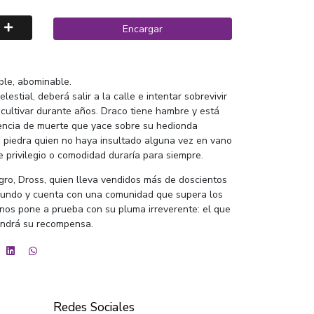
Encargar
ible, abominable.
lestial, deberá salir a la calle e intentar sobrevivir
cultivar durante años. Draco tiene hambre y está
tencia de muerte que yace sobre su hedionda
a piedra quien no haya insultado alguna vez en vano
e privilegio o comodidad duraría para siempre.
gro, Dross, quien lleva vendidos más de doscientos
 mundo y cuenta con una comunidad que supera los
 nos pone a prueba con su pluma irreverente: el que
tendrá su recompensa.
Redes Sociales