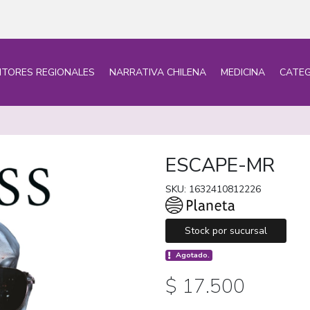
ITORES REGIONALES
NARRATIVA CHILENA
MEDICINA
CATEG
ESCAPE-MR
SKU: 1632410812226
Stock por sucursal
Agotado.
$ 17.500