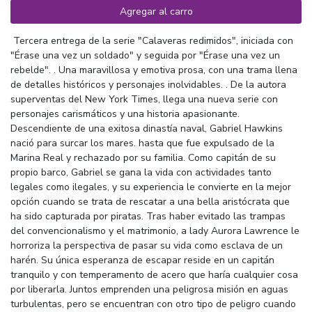
Agregar al carro
Tercera entrega de la serie "Calaveras redimidos", iniciada con
"Érase una vez un soldado" y seguida por "Érase una vez un
rebelde". . Una maravillosa y emotiva prosa, con una trama llena
de detalles históricos y personajes inolvidables. . De la autora
superventas del New York Times, llega una nueva serie con
personajes carismáticos y una historia apasionante.
Descendiente de una exitosa dinastía naval, Gabriel Hawkins
nació para surcar los mares. hasta que fue expulsado de la
Marina Real y rechazado por su familia. Como capitán de su
propio barco, Gabriel se gana la vida con actividades tanto
legales como ilegales, y su experiencia le convierte en la mejor
opción cuando se trata de rescatar a una bella aristócrata que
ha sido capturada por piratas. Tras haber evitado las trampas
del convencionalismo y el matrimonio, a lady Aurora Lawrence le
horroriza la perspectiva de pasar su vida como esclava de un
harén. Su única esperanza de escapar reside en un capitán
tranquilo y con temperamento de acero que haría cualquier cosa
por liberarla. Juntos emprenden una peligrosa misión en aguas
turbulentas, pero se encuentran con otro tipo de peligro cuando