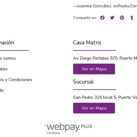
—Juanma González, esRadio/Zen
Compartir en:
mación
Casa Matriz
s somos
Av. Diego Portales 570, Puerto M
ales
Ver en Mapa
os y Condiciones
Sucursal
to
San Pedro 325 local 5, Puerto V
Ver en Mapa