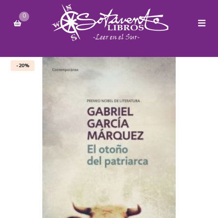
0
-20%