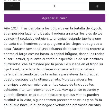
Agregar al carro
Año 1014. Tras derrotar a los búlgaros en la batalla de Klyuch,
el emperador bizantino Basilio II ordena arrancar los ojos de los
quince mil soldados del ejército enemigo, dejando tuerto a uno
de cada cien hombres para que guíen a los ciegos de regreso a
casa. Durante semanas, una columna de desarrapados recorre a
tientas el largo camino hasta la capital búlgara, donde los recibe
el zar Samuel, que, ante el terrible espectáculo de sus hombres
humillados, cae fulminado por la pena. Lo sucede en el trono su
hijo Gavril, heredero de un imperio amenazado que deberá
defender haciendo uso de la astucia para elevar la moral del
pueblo después de la última derrota. Murallas afuera, los
enemigos acechan, mientras en las calles de la ciudad los
soldados intentan retomar sus vidas. Hay quien se esconde y
guarda silencio, está el que descubre que sus manos pueden
sustituir a la vista, algunos temen parecer monstruos y no falta
aquel que hace un buen negocio vendiendo preciosas cuentas