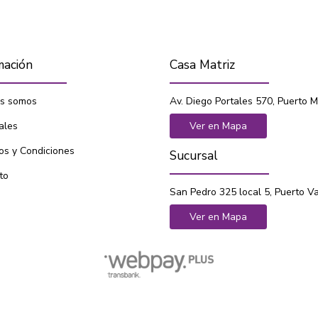
mación
Casa Matriz
s somos
Av. Diego Portales 570, Puerto M
ales
Ver en Mapa
os y Condiciones
Sucursal
to
San Pedro 325 local 5, Puerto V
Ver en Mapa
SOTAVENTO LIBROS © 2026
¿Te gusta mi tienda? Yo vendo con
Bsale