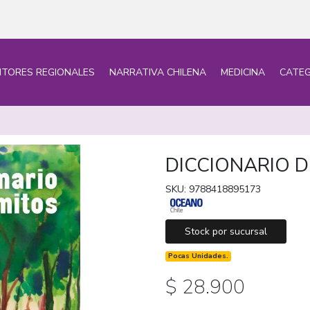
ITORES REGIONALES
NARRATIVA CHILENA
MEDICINA
CATEG
DICCIONARIO D
SKU: 9788418895173
Stock por sucursal
Pocas Unidades.
$ 28.900