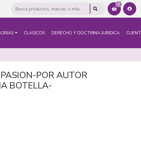
0
ORIAS
CLASICOS
DERECHO Y DOCTRINA JURIDICA
CUEN
A PASION-POR AUTOR
NA BOTELLA-
O