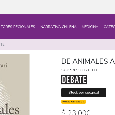
ITORES REGIONALES
NARRATIVA CHILENA
MEDICINA
CATEG
ATE
DE ANIMALES A
SKU: 9789569583933
Stock por sucursal
Pocas Unidades.
$ 23.000