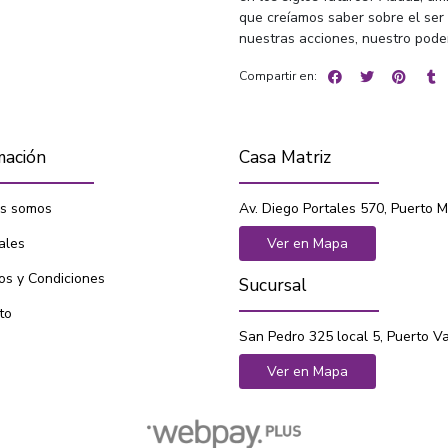
que creíamos saber sobre el ser
nuestras acciones, nuestro poder.
Compartir en:
mación
Casa Matriz
s somos
Av. Diego Portales 570, Puerto M
ales
Ver en Mapa
os y Condiciones
Sucursal
to
San Pedro 325 local 5, Puerto V
Ver en Mapa