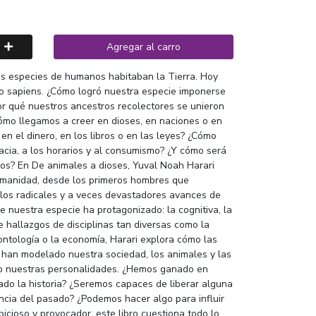
Agregar al carro
s especies de humanos habitaban la Tierra. Hoy
o sapiens. ¿Cómo logró nuestra especie imponerse
Por qué nuestros ancestros recolectores se unieron
Cómo llegamos a creer en dioses, en naciones o en
en el dinero, en los libros o en las leyes? ¿Cómo
cia, a los horarios y al consumismo? ¿Y cómo será
ros? En De animales a dioses, Yuval Noah Harari
humanidad, desde los primeros hombres que
 los radicales y a veces devastadores avances de
e nuestra especie ha protagonizado: la cognitiva, la
 de hallazgos de disciplinas tan diversas como la
eontología o la economía, Harari explora cómo las
a han modelado nuestra sociedad, los animales y las
so nuestras personalidades. ¿Hemos ganado en
ado la historia? ¿Seremos capaces de liberar alguna
ncia del pasado? ¿Podemos hacer algo para influir
bicioso y provocador, este libro cuestiona todo lo