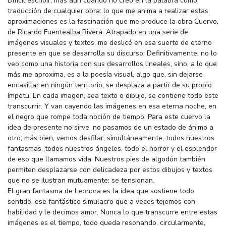
Difícil escribir, más aún cuando no creo en la palabra como
traducción de cualquier obra: lo que me anima a realizar estas
aproximaciones es la fascinación que me produce la obra Cuervo,
de Ricardo Fuentealba Rivera. Atrapado en una serie de
imágenes visuales y textos, me deslicé en esa suerte de eterno
presente en que se desarrolla su discurso. Definitivamente, no lo
veo como una historia con sus desarrollos lineales, sino, a lo que
más me aproxima, es a la poesía visual, algo que, sin dejarse
encasillar en ningún territorio, se desplaza a partir de su propio
ímpetu. En cada imagen, sea texto o dibujo, se contiene todo este
transcurrir. Y van cayendo las imágenes en esa eterna noche, en
el negro que rompe toda noción de tiempo. Para este cuervo la
idea de presente no sirve, no pasamos de un estado de ánimo a
otro; más bien, vemos desfilar, simultáneamente, todos nuestros
fantasmas, todos nuestros ángeles, todo el horror y el esplendor
de eso que llamamos vida. Nuestros pies de algodón también
permiten desplazarse con delicadeza por estos dibujos y textos
que no se ilustran mutuamente: se tensionan.
El gran fantasma de Leonora es la idea que sostiene todo
sentido, ese fantástico simulacro que a veces tejemos con
habilidad y le decimos amor. Nunca lo que transcurre entre estas
imágenes es el tiempo, todo queda resonando, circularmente,