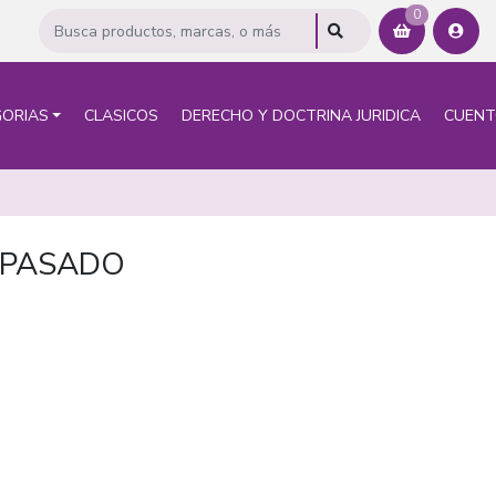
0
ORIAS
CLASICOS
DERECHO Y DOCTRINA JURIDICA
CUEN
 PASADO