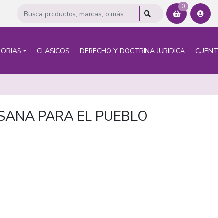
0
ORIAS
CLASICOS
DERECHO Y DOCTRINA JURIDICA
CUEN
SANA PARA EL PUEBLO