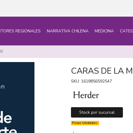
ITORES REGIONALES
NARRATIVA CHILENA
MEDICINA
CATEG
ER
CARAS DE LA 
SKU: 1618856592547
Stock por sucursal
Pocas Unidades.