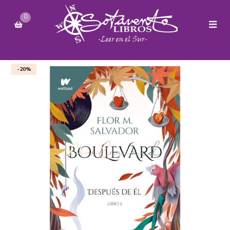
0
-20%