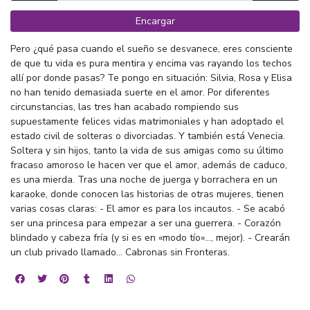
Encargar
Pero ¿qué pasa cuando el sueño se desvanece, eres consciente
de que tu vida es pura mentira y encima vas rayando los techos
allí por donde pasas? Te pongo en situación: Silvia, Rosa y Elisa
no han tenido demasiada suerte en el amor. Por diferentes
circunstancias, las tres han acabado rompiendo sus
supuestamente felices vidas matrimoniales y han adoptado el
estado civil de solteras o divorciadas. Y también está Venecia.
Soltera y sin hijos, tanto la vida de sus amigas como su último
fracaso amoroso le hacen ver que el amor, además de caduco,
es una mierda. Tras una noche de juerga y borrachera en un
karaoke, donde conocen las historias de otras mujeres, tienen
varias cosas claras: - El amor es para los incautos. - Se acabó
ser una princesa para empezar a ser una guerrera. - Corazón
blindado y cabeza fría (y si es en «modo tío»…, mejor). - Crearán
un club privado llamado… Cabronas sin Fronteras.