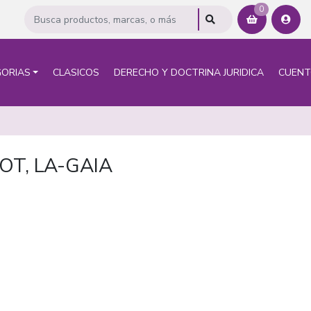
0
ORIAS
CLASICOS
DERECHO Y DOCTRINA JURIDICA
CUEN
OT, LA-GAIA