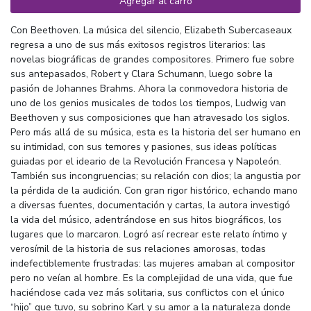
Agregar al carro
Con Beethoven. La música del silencio, Elizabeth Subercaseaux
regresa a uno de sus más exitosos registros literarios: las
novelas biográficas de grandes compositores. Primero fue sobre
sus antepasados, Robert y Clara Schumann, luego sobre la
pasión de Johannes Brahms. Ahora la conmovedora historia de
uno de los genios musicales de todos los tiempos, Ludwig van
Beethoven y sus composiciones que han atravesado los siglos.
Pero más allá de su música, esta es la historia del ser humano en
su intimidad, con sus temores y pasiones, sus ideas políticas
guiadas por el ideario de la Revolución Francesa y Napoleón.
También sus incongruencias; su relación con dios; la angustia por
la pérdida de la audición. Con gran rigor histórico, echando mano
a diversas fuentes, documentación y cartas, la autora investigó
la vida del músico, adentrándose en sus hitos biográficos, los
lugares que lo marcaron. Logró así recrear este relato íntimo y
verosímil de la historia de sus relaciones amorosas, todas
indefectiblemente frustradas: las mujeres amaban al compositor
pero no veían al hombre. Es la complejidad de una vida, que fue
haciéndose cada vez más solitaria, sus conflictos con el único
“hijo” que tuvo, su sobrino Karl y su amor a la naturaleza donde