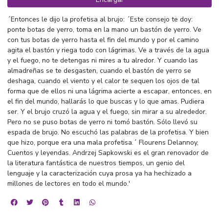
´Entonces le dijo la profetisa al brujo: ´Este consejo te doy:
ponte botas de yerro, toma en la mano un bastón de yerro. Ve
con tus botas de yerro hasta el fin del mundo y por el camino
agita el bastón y riega todo con lágrimas. Ve a través de la agua
y el fuego, no te detengas ni mires a tu alredor. Y cuando las
almadreñas se te desgasten, cuando el bastón de yerro se
deshaga, cuando el viento y el calor te sequen los ojos de tal
forma que de ellos ni una lágrima acierte a escapar, entonces, en
el fin del mundo, hallarás lo que buscas y lo que amas. Pudiera
ser. Y el brujo cruzó la agua y el fuego, sin mirar a su alrededor.
Pero no se puso botas de yerro ni tomó bastón. Sólo llevó su
espada de brujo. No escuchó las palabras de la profetisa. Y bien
que hizo, porque era una mala profetisa.´ Flourens Delannoy,
Cuentos y leyendas. Andrzej Sapkowski es el gran renovador de
la literatura fantástica de nuestros tiempos, un genio del
lenguaje y la caracterización cuya prosa ya ha hechizado a
millones de lectores en todo el mundo.'