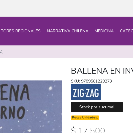
ITORES REGIONALES
NARRATIVA CHILENA
MEDICINA
CATEG
Z)
BALLENA EN IN
SKU: 9789561229273
Stock por sucursal
Pocas Unidades.
$ 17.500