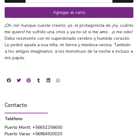
Agregar al carro
¡Oh, no! Aunque cueste creerlo, yo, el protagonista de ¡Ay, cuánto
me quiero! he sufrido una crisis y ya no sé si me amo… ¡o me odio!
Debo resolverlo con mi superdotado cerebro y humilde corazón.
Le pediré ayuda a esa niña, mi tierna y miedosa vecina. También
a los amigos imaginarios, a los monstruos de la noche e incluso a
mis papás.
Contacto
Teléfono
Puerto Montt: +56652256650
Puerto Varas: +56964920025