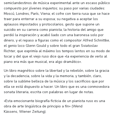
semiclandestinos de música experimental ante un escaso público
compuesto por jóvenes inquietos; su paso por varias ciudades:
Moscú, Londres, París, Viena; el cofre con tierra rusa que se hace
traer para enterrar a su esposa; su negativa a aceptar los
aplausos impostados y protocolarios, gesto que supone un
suicidio en su carrera como pianista; la historia del amigo que
perdió la inspiración y acabó liado con una baronesa solo por
dinero, y el repaso a figuras como el compositor Alfred Schnittke,
el genio loco Glenn Gould y sobre todo el gran Sviatoslav
Richter, que exprimía al máximo los tempos lentos en su modo de
tocar y del que el viejo ruso dice que «la experiencia de verlo al
piano era más que musical, era algo dramático».
Un libro magnético sobre la libertad y la rebelión, sobre la gracia
y la decadencia, sobre la vida y la memoria, y también, claro,
sobre la sublime belleza de la música y los sacrificios que por
ella se está dispuesto a hacer. Un libro que es una conmovedora
sonata literaria, escrita con palabras en lugar de notas.
«Esta emocionante biografía ficticia de un pianista ruso es una
obra de arte lingüística de principio a fin» (Wend
Kässens, Wiener Zeitung).