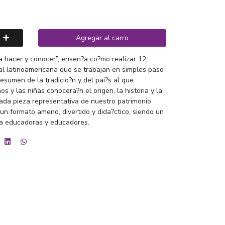
Agregar al carro
a hacer y conocer”, ensen?a co?mo realizar 12
nal latinoamericana que se trabajan en simples paso
esumen de la tradicio?n y del pai?s al que
s y las niñas conocera?n el origen, la historia y la
cada pieza representativa de nuestro patrimonio
 un formato ameno, divertido y dida?ctico, siendo un
ra educadoras y educadores.