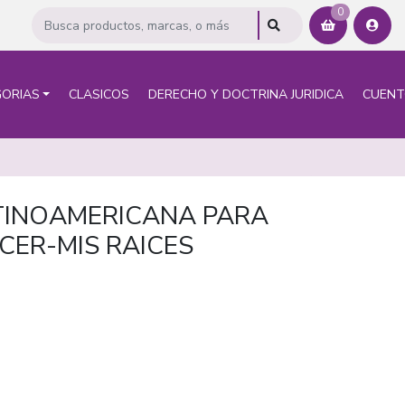
0
ORIAS
CLASICOS
DERECHO Y DOCTRINA JURIDICA
CUEN
TINOAMERICANA PARA
CER-MIS RAICES