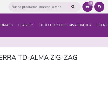
0
ORIAS
CLASICOS
DERECHO Y DOCTRINA JURIDICA
CUEN
UERRA TD-ALMA ZIG-ZAG