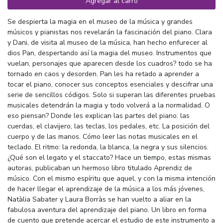
Agregar al carro
Se despierta la magia en el museo de la música y grandes
músicos y pianistas nos revelarán la fascinación del piano. Clara
y Dani, de visita al museo de la música, han hecho enfurecer al
dios Pan, despertando así la magia del museo. Instrumentos que
vuelan, personajes que aparecen desde los cuadros? todo se ha
tornado en caos y desorden. Pan les ha retado a aprender a
tocar el piano, conocer sus conceptos esenciales y descifrar una
serie de sencillos códigos. Solo si superan las diferentes pruebas
musicales detendrán la magia y todo volverá a la normalidad. O
eso piensan? Donde les explican las partes del piano: las
cuerdas, el clavijero, las teclas, los pedales, etc. La posición del
cuerpo y de las manos. Cómo leer las notas musicales en el
teclado. El ritmo: la redonda, la blanca, la negra y sus silencios.
¿Qué son el legato y el staccato? Hace un tiempo, estas mismas
autoras, publicaban un hermoso libro titulado Aprendiz de
músico. Con el mismo espíritu que aquel, y con la misma intención
de hacer llegar el aprendizaje de la música a los más jóvenes,
Natàlia Sabater y Laura Borràs se han vuelto a aliar en la
fabulosa aventura del aprendizaje del piano. Un libro en forma
de cuento que pretende acercar el estudio de este instrumento a