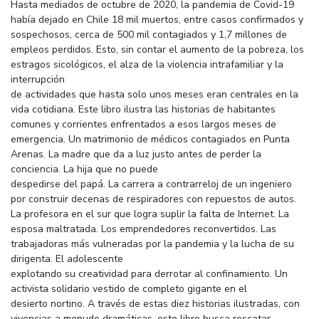
Hasta mediados de octubre de 2020, la pandemia de Covid-19
había dejado en Chile 18 mil muertos, entre casos confirmados y
sospechosos, cerca de 500 mil contagiados y 1,7 millones de
empleos perdidos. Esto, sin contar el aumento de la pobreza, los
estragos sicológicos, el alza de la violencia intrafamiliar y la
interrupción
de actividades que hasta solo unos meses eran centrales en la
vida cotidiana. Este libro ilustra las historias de habitantes
comunes y corrientes enfrentados a esos largos meses de
emergencia. Un matrimonio de médicos contagiados en Punta
Arenas. La madre que da a luz justo antes de perder la
conciencia. La hija que no puede
despedirse del papá. La carrera a contrarreloj de un ingeniero
por construir decenas de respiradores con repuestos de autos.
La profesora en el sur que logra suplir la falta de Internet. La
esposa maltratada. Los emprendedores reconvertidos. Las
trabajadoras más vulneradas por la pandemia y la lucha de su
dirigenta. El adolescente
explotando su creatividad para derrotar al confinamiento. Un
activista solidario vestido de completo gigante en el
desierto nortino. A través de estas diez historias ilustradas, con
vivencias a menudo dramáticas, este libro busca rescatar