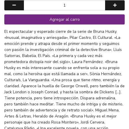
Agregar al carro
El espectacular y esperado cierre de la serie de Bruna Husky.
«Inusual, imaginativa y arriesgada», Pilar Castro, El Cultural. «La
emoción prende y atrapa desde el primer momento y seguimos
con pasión la investigación criminal de la detective Bruna», Lluís
Satorras, Babelia, El País. «La primera y cada vez más
prometedora distopía noir del siglo», Laura Fernández. «Bruna
Husky es más interesante cuando se enfrenta sola a su propio
mal, como la heroína que está llamada a ser», Sònia Hernández,
Cultura/s, La Vanguardia. «Una prosa que tiene ritmo, energía y
claridad. Aparece la huella de George Orwell, pero también la de
Jack London o Joseph Conrad, y hasta la sombra de Dickens […].
Tiene potencia, pero tiene introspección. Dispara adrenalina,
pero también hace meditar. Tiene mucho de intriga y de misterio,
pero también de advertencia y de retrato social», Miguel Mena,
Artes & Letras, Heraldo de Aragón. «Bruna Husky es el mejor
personaje que ha creado Rosa Montero», Jordi Cervera,
Catalunya Ràdio. «Una excelente novela, con una acción