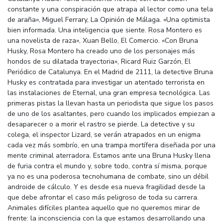
constante y una conspiración que atrapa al lector como una tela
de araña», Miguel Ferrary, La Opinión de Málaga. «Una optimista
bien informada. Una inteligencia que siente. Rosa Montero es
una novelista de raza», Xuan Bello, El Comercio. «Con Bruna
Husky, Rosa Montero ha creado uno de los personajes más
hondos de su dilatada trayectoria», Ricard Ruiz Garzón, El
Periódico de Catalunya. En el Madrid de 2111, la detective Bruna
Husky es contratada para investigar un atentado terrorista en
las instalaciones de Eternal, una gran empresa tecnológica. Las
primeras pistas la llevan hasta un periodista que sigue los pasos
de uno de los asaltantes, pero cuando los implicados empiezan a
desaparecer o a morir el rastro se pierde. La detective y su
colega, el inspector Lizard, se verán atrapados en un enigma
cada vez más sombrío, en una trampa mortífera diseñada por una
mente criminal aterradora. Estamos ante una Bruna Husky llena
de furia contra el mundo y, sobre todo, contra sí misma, porque
ya no es una poderosa tecnohumana de combate, sino un débil
androide de cálculo. Y es desde esa nueva fragilidad desde la
que debe afrontar el caso más peligroso de toda su carrera.
Animales difíciles plantea aquello que no queremos mirar de
frente: la inconsciencia con la que estamos desarrollando una