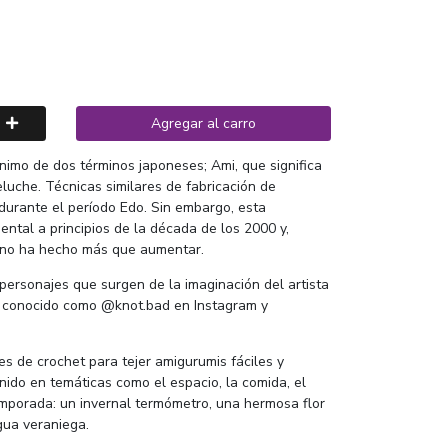
Agregar al carro
nimo de dos términos japoneses; Ami, que significa
eluche. Técnicas similares de fabricación de
durante el período Edo. Sin embargo, esta
ntal a principios de la década de los 2000 y,
 no ha hecho más que aumentar.
 personajes que surgen de la imaginación del artista
, conocido como @knot.bad en Instagram y
es de crochet para tejer amigurumis fáciles y
unido en temáticas como el espacio, la comida, el
emporada: un invernal termómetro, una hermosa flor
gua veraniega.