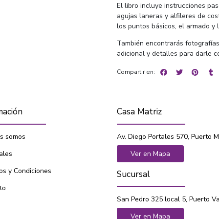
El libro incluye instrucciones pas
agujas laneras y alfileres de co
los puntos básicos, el armado y l
También encontrarás fotografía
adicional y detalles para darle c
Compartir en:
mación
Casa Matriz
s somos
Av. Diego Portales 570, Puerto M
ales
Ver en Mapa
os y Condiciones
Sucursal
to
San Pedro 325 local 5, Puerto V
Ver en Mapa