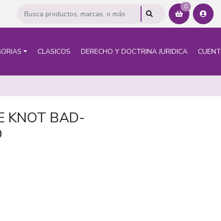
0
ORIAS
CLASICOS
DERECHO Y DOCTRINA JURIDICA
CUEN
E KNOT BAD-
O