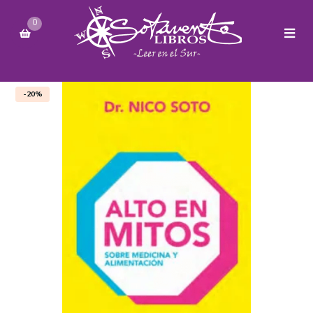
0
-20%