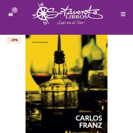
0
-20%