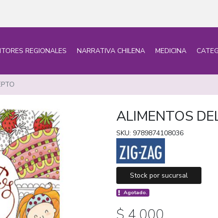
ITORES REGIONALES
NARRATIVA CHILENA
MEDICINA
CATEG
EPTO
ALIMENTOS DE
SKU: 9789874108036
Stock por sucursal
Agotado.
$ 4.000