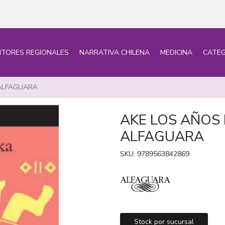
ITORES REGIONALES
NARRATIVA CHILENA
MEDICINA
CATEG
-ALFAGUARA
AKE LOS AÑOS 
ALFAGUARA
SKU: 9789563842869
Stock por sucursal